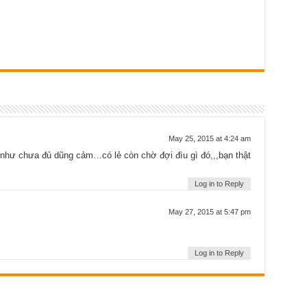
May 25, 2015 at 4:24 am
như chưa đủ dũng cảm…có lẻ còn chờ đợi đìu gì đó,,,bạn thật
Log in to Reply
May 27, 2015 at 5:47 pm
Log in to Reply