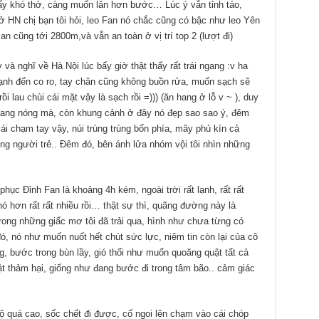
hấy khó thở, càng muốn lăn hơn bước… Lúc ý vẫn tỉnh táo,
 ở HN chị bạn tôi hỏi, leo Fan nó chắc cũng có bậc như leo Yên
n cũng tới 2800m,và vẫn an toàn ở vị trí top 2 (lượt đi)
à nghĩ về Hà Nội lúc bấy giờ thật thấy rất trái ngang :v ha
ạnh đến co ro, tay chân cũng không buồn rửa, muốn sạch sẽ
ồi lau chùi cái mặt vậy là sạch rồi =))) (ăn hang ở lỗ v ~ ), duy
 đang nóng mà, còn khung cảnh ở đây nó đẹp sao sao ý, đêm
ái chạm tay vậy, núi trùng trùng bốn phía, mây phủ kín cả
ng người trẻ.. Đêm đó, bên ánh lửa nhóm vội tôi nhìn những
hục Đỉnh Fan là khoảng 4h kém, ngoài trời rất lạnh, rất rất
ó hơn rất rất nhiều rồi… thật sự thì, quãng đường này là
ng những giấc mơ tôi đã trải qua, hình như chưa từng có
, nó như muốn nuốt hết chút sức lực, niêm tin còn lại của cô
, bước trong bùn lầy, gió thổi như muốn quoăng quật tất cả
t thảm hại, giống như đang bước đi trong tâm bão.. cảm giác
độ quá cao, sốc chết đi được, cố ngoi lên chạm vào cái chóp