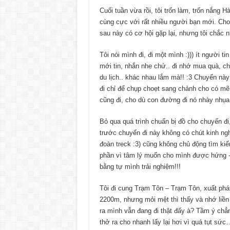
Cuối tuần vừa rồi, tôi trốn làm, trốn nắng 
cùng cực với rất nhiều người bạn mới. Cho 
sau này có cơ hội gặp lại, nhưng tôi chắc 
Tôi nói mình đi, đi một mình :))) ít người ti
mới tin, nhắn nhe chứ.. đi nhớ mua quà, chụ
du lịch.. khác nhau lắm mà!! :3 Chuyến nà
đi chỉ để chụp choẹt sang chảnh cho có mẽ
cũng đi, cho dù con đường đi nó nhày nhụa
Bỏ qua quá trình chuẩn bị đồ cho chuyến đi,
trước chuyến đi này không có chút kinh ngh
đoàn treck :3) cũng không chủ động tìm kiế
phần vì tâm lý muốn cho mình được hứng -h
bằng tự mình trải nghiệm!!!
Tôi đi cung Trạm Tôn – Trạm Tôn, xuất phá
2200m, nhưng mỏi mệt thì thấy và nhớ liền :)
ra mình vẫn đang đi thật đấy à? Tầm ý chẳ
thở ra cho nhanh lấy lại hơi vì quá tụt sức