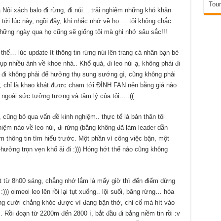
Tour
Hà Nội xách balo đi rừng, đi núi… trải nghiệm những khó khăn
tới lúc này, ngồi đây, khi nhắc nhớ về họ … tôi không chắc
những ngày qua họ cũng sẽ giống tôi mà ghi nhớ sâu sắc!!!
n thế… lúc update ít thông tin rừng núi lên trang cá nhân bạn bè
p nhiều ảnh về khoe nhá.. Khổ quá, đi leo núi ạ, không phải đi
y đi không phải để hưởng thụ sung sướng gì, cũng không phải
, chỉ là khao khát được chạm tới ĐỈNH FAN nên bằng giá nào
 ngoài sức tưởng tượng và tâm lý của tôi… :((
 cũng bỏ qua vấn đề kinh nghiệm.. thực tế là bản thân tôi
iệm nào về leo núi, đi rừng (bằng không đã làm leader dẫn
m thông tin tìm hiểu trước. Một phần vì công việc bận, một
ưởng trọn vẹn khổ ải đi :))) Hóng hớt thế nào cũng không
t từ 8h00 sáng, chẳng nhớ lắm là mấy giờ thì đến điểm dừng
)) oimeoi leo lên rồi lại tụt xuống.. lội suối, băng rừng… hóa
ng cười chẳng khóc được vì đang bận thở, chỉ cố mà hít vào
… Rồi đoạn từ 2200m đến 2800 í, bắt đầu đi bằng niềm tin rồi :v