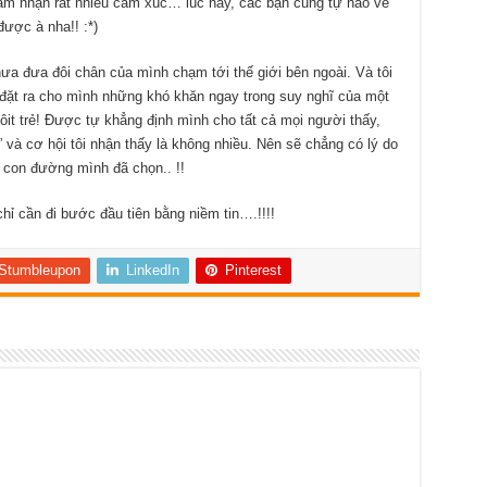
ảm nhận rất nhiều cảm xúc… lúc này, các bạn cũng tự hào về
được à nha!! :*)
ưa đưa đôi chân của mình chạm tới thế giới bên ngoài. Và tôi
 đặt ra cho mình những khó khăn ngay trong suy nghĩ của một
ôit trẻ! Được tự khẳng định mình cho tất cả mọi người thấy,
” và cơ hội tôi nhận thấy là không nhiều. Nên sẽ chẳng có lý do
 con đường mình đã chọn.. !!
ỉ cần đi bước đầu tiên bằng niềm tin….!!!!
Stumbleupon
LinkedIn
Pinterest