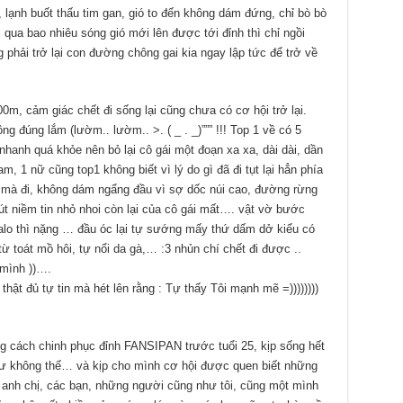
, lạnh buốt thấu tim gan, gió to đến không dám đứng, chỉ bò bò
ải qua bao nhiêu sóng gió mới lên được tới đỉnh thì chỉ ngồi
phải trở lại con đường chông gai kia ngay lập tức để trở về
m, cảm giác chết đi sống lại cũng chưa có cơ hội trở lại.
đúng lắm (lườm.. lườm.. >. ( _ . _)””” !!! Top 1 về có 5
nhanh quá khỏe nên bỏ lại cô gái một đoạn xa xa, dài dài, dần
, 1 nữ cũng top1 không biết vì lý do gì đã đi tụt lại hẳn phía
t mà đi, không dám ngẩng đầu vì sợ dốc núi cao, đường rừng
t niềm tin nhỏ nhoi còn lại của cô gái mất…. vật vờ bước
balo thì nặng … đầu óc lại tự sướng mấy thứ dấm dở kiểu có
ừ toát mồ hôi, tự nổi da gà,… :3 nhủn chí chết đi được ..
 mình ))….
thật đủ tự tin mà hét lên rằng : Tự thấy Tôi mạnh mẽ =))))))))
ằng cách chinh phục đỉnh FANSIPAN trước tuổi 25, kịp sống hết
hư không thế… và kịp cho mình cơ hội được quen biết những
 anh chị, các bạn, những người cũng như tôi, cũng một mình