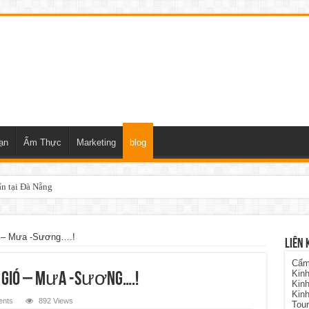
̣n
Ẩm Thực
Marketing
blog
n tại Đà Nẵng
ó – Mưa -Sương….!
LIÊN 
Cẩm 
Kinh
 Gió – Mưa -Sương….!
Kinh
Kin
nts
892 Views
Tour