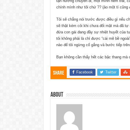
tận hưởng chuyến đi, một mình nếm trải, c
chính mình như tôi chứ ?? (ảo một tí cũng 
Tôi sẽ chẳng nói trước được điều gì nếu ch
sẽ thật kém cỏi khi chưa đối mặt mà đã tự
đứa con gái đang đầy sự nhiệt huyết của tu
tôi không phải là chỉ được “cái mẽ bề ngoài
nào để tôi ngừng cố gắng và bước tiếp trên
Bạn không cần thấy hết các bậc thang mà ch
Facebook
Twitter
Share
About