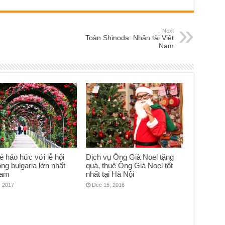
Next
Toàn Shinoda: Nhân tài Việt
Nam
rẻ háo hức với lễ hội
Dịch vụ Ông Già Noel tặng
ng bulgaria lớn nhất
quà, thuê Ông Già Noel tốt
Nam
nhất tại Hà Nội
, 2017
Dec 15, 2016