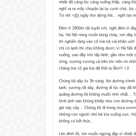
nhiệt độ càng lúc càng xuống thấp, càng t
nghĩ ra ra mấy chuyện lại tự cười chứ, lúc
Tử nhỉ =)))) ngây thơ đừng hỏi… nghĩ lan ma
Đêm ở 2800m rất tuyệt với, nghỉ đêm ở đây v
ha, Hà Nội nóng muốn bùng cháy, nơi đây l
thì nghiến răng vào cố mà rút cái khăn ướt r
chỉ có lạnh thì chịu không được vì Hà Nội
xuống, sao đầy trời lấp lánh, gần như một c
rừng, sương vương cả trên tóc trên mi nhữ
chàng trai cô gái kia đã thôi lạ lẫm!!! <3
Chúng tôi dậy từ 3h sáng, lên đường chinh p
lạnh, sương rất dày, đường đi lúc này đã kh
quãng đường tôi không muốn nhớ nhất… Tro
hình ảnh nào khủng khiếp như con đường đó
gái này vậy… Chúng tôi đi trong mưa sương
những con người nhỏ bé kia xuống vực, thậ
không có kết thúc…
Lên đỉnh rồi, tim muốn ngừng đập vì nhiệt 