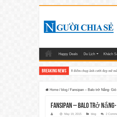
Happy Deals
Du Lịch
Khách Sa
Breaking News
8 điểm chụp ảnh cưới đẹp mê mẩ
Home
/
blog
/
Fansipan – Balo trở Nắng- Gi
Fansipan – Balo trở Nắng-
May 19, 2015
blog
2 Comme