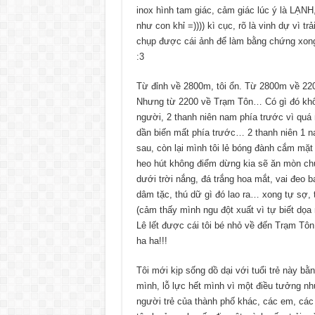
inox hình tam giác, cảm giác lúc ý là LẠNH
như con khỉ =)))) kì cục, rõ là vinh dự vì tr
chụp được cái ảnh để làm bằng chứng xong 
:3
Từ đỉnh về 2800m, tôi ổn. Từ 2800m về 2200
Nhưng từ 2200 về Trạm Tôn… Có gì đó không 
người, 2 thanh niên nam phía trước vì quá 
dần biến mất phía trước… 2 thanh niên 1 nam
sau, còn lại mình tôi lẻ bóng đành cắm mặ
heo hút không điểm dừng kia sẽ ăn mòn chú
dưới trời nắng, đá trắng hoa mắt, vai đeo 
dâm tặc, thú dữ gì đó lao ra… xong tự sợ, t
(cảm thấy mình ngu đột xuất vì tự biết dọa
Lê lết được cái tôi bé nhỏ về đến Trạm Tôn 
ha ha!!!
Tôi mới kịp sống dồ dại với tuổi trẻ này b
mình, lỗ lực hết mình vì một điều tưởng n
người trẻ của thành phố khác, các em, các