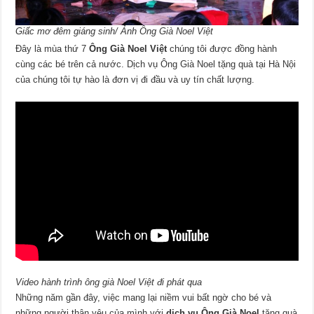
Giấc mơ đêm giáng sinh/ Ảnh Ông Già Noel Việt
Đây là mùa thứ 7
Ông Già Noel Việt
chúng tôi được đồng hành
cùng các bé trên cả nước. Dịch vụ Ông Già Noel tặng quà tại Hà Nội
của chúng tôi tự hào là đơn vị đi đầu và uy tín chất lượng.
Video hành trình ông già Noel Việt đi phát qua
Những năm gần đây, việc mang lại niềm vui bất ngờ cho bé và
những người thân yêu của mình với
dịch vụ Ông Già Noel
tặng quà