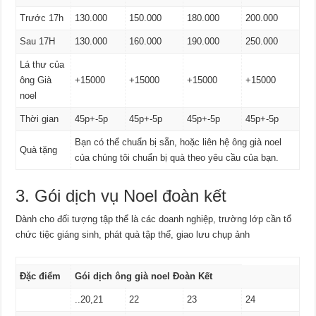
Trước 17h
130.000
150.000
180.000
200.000
Sau 17H
130.000
160.000
190.000
250.000
Lá thư của
ông Già
+15000
+15000
+15000
+15000
noel
Thời gian
45p+-5p
45p+-5p
45p+-5p
45p+-5p
Bạn có thể chuẩn bị sẵn, hoặc liên hệ ông già noel
Quà tặng
của chúng tôi chuẩn bị quà theo yêu cầu của bạn.
3. Gói dịch vụ Noel đoàn kết
Dành cho đối tượng tập thể là các doanh nghiệp, trường lớp cần tổ
chức tiệc giáng sinh, phát quà tập thể, giao lưu chụp ảnh
Đặc điểm
Gói dịch ông già noel Đoàn Kết
..20,21
22
23
24