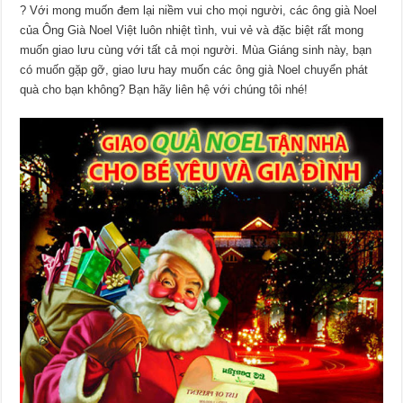
? Với mong muốn đem lại niềm vui cho mọi người, các ông già Noel
của Ông Già Noel Việt luôn nhiệt tình, vui vẻ và đặc biệt rất mong
muốn giao lưu cùng với tất cả mọi người. Mùa Giáng sinh này, bạn
có muốn gặp gỡ, giao lưu hay muốn các ông già Noel chuyển phát
quà cho bạn không? Bạn hãy liên hệ với chúng tôi nhé!