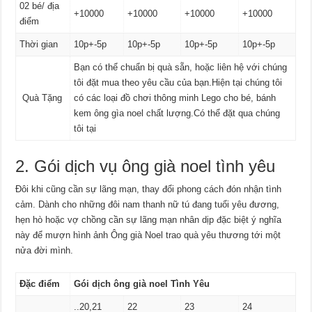
02 bé/ địa
+10000
+10000
+10000
+10000
điểm
Thời gian
10p+-5p
10p+-5p
10p+-5p
10p+-5p
Bạn có thể chuẩn bị quà sẵn, hoặc liên hệ với chúng
tôi đặt mua theo yêu cầu của bạn.Hiện tại chúng tôi
Quà Tặng
có các loại đồ chơi thông minh Lego cho bé, bánh
kem ông gìa noel chất lượng.Có thể đặt qua chúng
tôi tại
2. Gói dịch vụ ông già noel tình yêu
Đôi khi cũng cần sự lãng mạn, thay đổi phong cách đón nhận tình
cảm. Dành cho những đôi nam thanh nữ tú đang tuổi yêu đương,
hẹn hò hoặc vợ chồng cần sự lãng mạn nhân dịp đặc biệt ý nghĩa
này để mượn hình ảnh Ông già Noel trao quà yêu thương tới một
nửa đời mình.
Đặc điểm
Gói dịch ông già noel Tình Yêu
..20,21
22
23
24