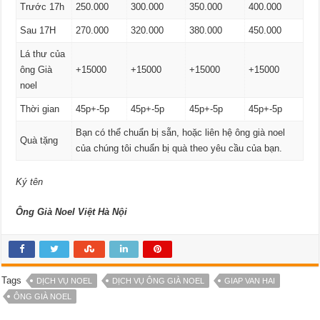
Trước 17h
250.000
300.000
350.000
400.000
Sau 17H
270.000
320.000
380.000
450.000
Lá thư của
ông Già
+15000
+15000
+15000
+15000
noel
Thời gian
45p+-5p
45p+-5p
45p+-5p
45p+-5p
Bạn có thể chuẩn bị sẵn, hoặc liên hệ ông già noel
Quà tặng
của chúng tôi chuẩn bị quà theo yêu cầu của bạn.
Ký tên
Ông Già Noel Việt Hà Nội
Tags
DỊCH VỤ NOEL
DỊCH VỤ ÔNG GIÀ NOEL
GIAP VAN HAI
ÔNG GIÀ NOEL