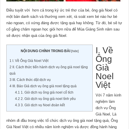
Điều tuyệt vời hơn cả trong ký ức trẻ thơ của bé, ông già Noel có
một bản danh sách và thường xem xét, rà soát xem bé nào hư bé
nào ngoan, có xứng đáng được tặng quà hay không. Từ đó, bé sẽ tự
cố gắng chăm ngoan học giỏi hơn nữa để Mùa Giáng Sinh năm sau
sẽ được nhận quà của ông già Noel.
I. Về
NỘI DUNG CHÍNH TRONG BÀI
[
hide
]
Ông
1
I. Về Ông Già Noel Việt
Già
2
II. Cách thức tiến hành dịch vụ ông già noel tặng
Noel
quà
3
III. Cách thức đặt dịch vụ
Việt
4
III. Báo Giá dịch vụ ông già noel tặng quà
4.1
1. Gói dịch vụ ông già noel cổ tích
Với 7 năm kinh
4.2
2. Gói dịch vụ ông già noel tình yêu
nghiệm làm
4.3
3. Gói dịch vụ Noel đoàn kết
dịch vụ Ông
Già Noel, Là
nhóm đi đầu trong việc tổ chức dịch vụ ông già noel tặng quà, Ông
Già Noel Việt có nhiều năm kinh nghiệm và được đồng hành hàng