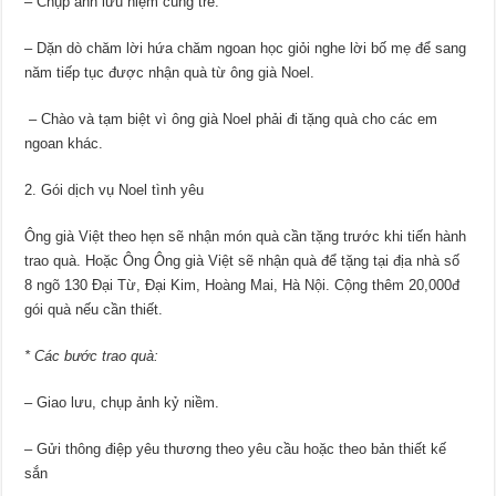
– Chụp ảnh lưu niệm cùng trẻ.
– Dặn dò chăm lời hứa chăm ngoan học giỏi nghe lời bố mẹ để sang
năm tiếp tục được nhận quà từ ông già Noel.
– Chào và tạm biệt vì ông già Noel phải đi tặng quà cho các em
ngoan khác.
2. Gói dịch vụ Noel tình yêu
Ông già Việt theo hẹn sẽ nhận món quà cần tặng trước khi tiến hành
trao quà. Hoặc Ông Ông già Việt sẽ nhận quà để tặng tại địa nhà số
8 ngõ 130 Đại Từ, Đại Kim, Hoàng Mai, Hà Nội. Cộng thêm 20,000đ
gói quà nếu cần thiết.
* Các bước trao quà:
– Giao lưu, chụp ảnh kỷ niềm.
– Gửi thông điệp yêu thương theo yêu cầu hoặc theo bản thiết kế
sắn