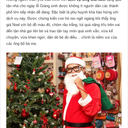
tận nhà cho ngày lễ Giáng sinh được không ít người dân các thành
phố lớn tiếp nhận dễ dàng. Đặc biệt là phụ huynh khá hào hứng với
dịch vụ này. Được chứng kiến con hò reo ngỡ ngàng khi thấy ông
già Noel với bộ đồ màu đỏ, chòm râu trắng, túi quà nặng trĩu trên vai
đến tận nhà gọi tên bé và trao tận tay món quà xinh xắn, vừa kể
chuyện, vừa khen ngợi, dặn dò bé đủ điều… chính là niềm vui của
các ông bố bà mẹ.