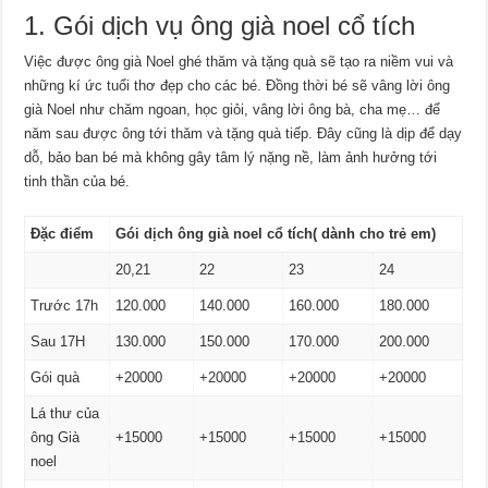
1. Gói dịch vụ ông già noel cổ tích
Việc được ông già Noel ghé thăm và tặng quà sẽ tạo ra niềm vui và
những kí ức tuổi thơ đẹp cho các bé. Đồng thời bé sẽ vâng lời ông
già Noel như chăm ngoan, học giỏi, vâng lời ông bà, cha mẹ… để
năm sau được ông tới thăm và tặng quà tiếp. Đây cũng là dịp để dạy
dỗ, bảo ban bé mà không gây tâm lý nặng nề, làm ảnh hưởng tới
tinh thần của bé.
Đặc điểm
Gói dịch ông già noel cổ tích
( dành cho trẻ em)
20,21
22
23
24
Trước 17h
120.000
140.000
160.000
180.000
Sau 17H
130.000
150.000
170.000
200.000
Gói quà
+20000
+20000
+20000
+20000
Lá thư của
ông Già
+15000
+15000
+15000
+15000
noel