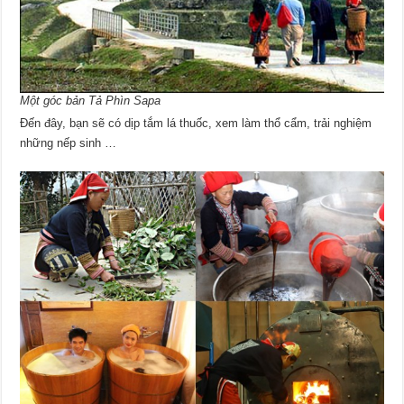
Một góc bản Tả Phìn Sapa
Đến đây, bạn sẽ có dịp tắm lá thuốc, xem làm thổ cẩm, trải nghiệm
những nếp sinh …