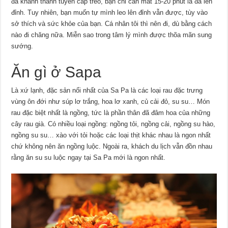
đã khánh thành tuyến cap treo, bạn chỉ cần mất 15-20 phút là đã lên
đỉnh. Tuy nhiên, bạn muốn tự mình leo lên đỉnh vẫn được, tùy vào
sở thích và sức khỏe của bạn. Cá nhân tôi thì nên đi, dù bằng cách
nào đi chăng nữa. Miễn sao trong tâm lý mình được thõa mãn sung
sướng.
Ăn gì ở Sapa
Là xứ lạnh, đặc sản nổi nhất của Sa Pa là các loại rau đặc trưng
vùng ôn đới như súp lơ trắng, hoa lơ xanh, củ cải đỏ, su su… Món
rau đặc biệt nhất là ngồng, tức là phần thân đã đâm hoa của những
cây rau già. Có nhiều loại ngồng: ngồng tỏi, ngồng cải, ngồng su hào,
ngồng su su… xào với tỏi hoặc các loại thịt khác nhau là ngon nhất
chứ không nên ăn ngồng luộc. Ngoài ra, khách du lịch vẫn đồn nhau
rằng ăn su su luộc ngay tại Sa Pa mới là ngon nhất.