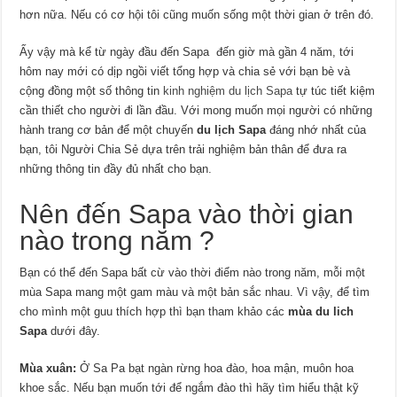
hơn nữa. Nếu có cơ hội tôi cũng muốn sống một thời gian ở trên đó.
Ấy vậy mà kể từ ngày đầu đến Sapa đến giờ mà gần 4 năm, tới
hôm nay mới có dịp ngồi viết tổng hợp và chia sẻ với bạn bè và
cộng đồng một số thông tin
kinh nghiệm du lịch Sapa
tự túc tiết kiệm
cần thiết cho người đi lần đầu. Với mong muốn mọi người có những
hành trang cơ bản để một chuyến
du lịch Sapa
đáng nhớ nhất của
bạn, tôi Người Chia Sẻ dựa trên trải nghiệm bản thân để đưa ra
những thông tin đầy đủ nhất cho bạn.
Nên đến Sapa vào thời gian
nào trong năm ?
Bạn có thể đến Sapa bất cừ vào thời điểm nào trong năm, mỗi một
mùa Sapa mang một gam màu và một bản sắc nhau. Vì vậy, để tìm
cho mình một guu thích hợp thì bạn tham khảo các
mùa du lich
Sapa
dưới đây.
Mùa xuân:
Ở Sa Pa bạt ngàn rừng hoa đào, hoa mận, muôn hoa
khoe sắc. Nếu bạn muốn tới để ngắm đào thì hãy tìm hiểu thật kỹ