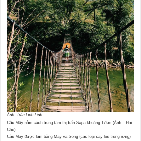
Ảnh: Trần Linh Linh
Cầu Mây nằm cách trung tâm thị trấn Sapa khoảng 17km (Ảnh – Hai
Che)
Cầu Mây được làm bằng Mây và Song (các loại cây leo trong rừng)