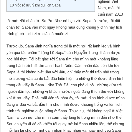
nghiệm Việt
10
Một số lưu ý khi du lịch Sapa
Nam, mãi tới
cuối năm 2013
tôi mới đặt chân tới Sa Pa. Như có hẹn với Sapa từ trước, tôi đặt
chân tới Sapa vào một ngày không mùa cũng không ý định hay lịch
trình gì cả – chỉ đơn giản là muốn đi.
Trước đó, Sapa định nghĩa trong tôi là một nơi rất lạnh lẽo và bình
yên qua tác phẩm ” Lặng Lẽ Sapa” của Nguyễn Trung Thành được
học hồi thpt. Tôi bất giác tới Sapa tìm cho mình một khoảng lắng
trong hành trình đi tìm anh Thanh Niên. Cảm nhận đầu tiên khi tới
Sapa là tôi không biết đâu với đâu, chỉ thấy một thị trấn nhỏ trong
mờ sương và sau đó bắt đầu hiền hiện ra những thứ được định hình
trong đầu đấy là Sapa.. Nhà Thờ Đá, con phố đi bộ.. những đứa trẻ
người dân tộc, những vị khách nước ngoài đang thích thú với không
khí ở nơi đây. Phải mãi đến tối hôm ấy, tôi mới định hình được mình
đang ở đâu và bắt đầu tìm cho mình được khoảng trống và lên lịch
trình trải nghiệm cuộc sống ở Sapa. Thực sự, tôi không nghĩ ở Việt
Nam lại còn nơi cho mình cảm thấy lặng lẽ trong mình đến như thế.
Sau chuyến đi đó đã khiến tôi quay trở lại Sapa nhiều lần, thế nhưng
mỗi lần lại cho tôi một cảm nhận khác nhau và ngày một yêu Sapa