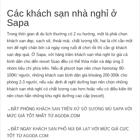
Các khách sạn nhà nghỉ ở
Sapa
Trong thời gian đi du lịch thường có 2 xu hướng, một là phải chọn
khách sạn đẹp, sạch sẽ, thoải mái, chất lượng tốt, hai là chỉ cần một
nơi để nghỉ chân bởi cả ngày rong ruổi đi chơi rồi thì cần gì khách
sạn đẹp quá. Ở Sapa, với hàng trăm khách sạn nhà nghỉ từ giá cả
bình dân cho đến resort 5sao đều có thể thỏa mãn và đáp ứng 2
nhóm tiêu chí phía trên. Nếu đi phượt bạn nên chọn homstay 80-
100K/ người, những khách sạn bình dân giá khoảng 200-300k cho
phòng 2-3 người, nếu xác định đi nghỉ dưỡng bạn nên chọn những
khách sạn nhà nghỉ có chất lượng cao hơn hoặc nếu có điều kiện thì
nên chọn hẳn những khu nghỉ dưỡng cao cấp (resort).
→ĐẶT PHÒNG
KHÁCH SẠN TRÊN XỨ SỞ SƯƠNG MÙ SAPA
VỚI
MỨC GIÁ TỐT NHẤT TỪ AGODA.COM
→ĐẶT NGAY
KHÁCH SẠN PHỐ NÚI ĐÀ LẠT
VỚI MỨC GIÁ CỰC
TỐT TỪ
AGODA.COM