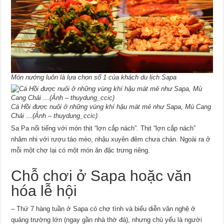
Món nướng luôn là lựa chọn số 1 của khách du lịch Sapa
Cá Hồi được nuôi ở những vùng khí hậu mát mẻ như Sapa, Mù Cang
Chải …(Ảnh – thuydung_ccic)
Sa Pa nổi tiếng với món thịt “lợn cắp nách”. Thịt “lợn cắp nách”
nhâm nhi với rượu táo mèo, nhậu xuyên đêm chưa chán. Ngoài ra ở
mỗi một chợ lại có một món ăn đặc trưng riêng.
Chỗ chơi ở Sapa hoặc văn
hóa lễ hội
– Thứ 7 hàng tuần ở Sapa có chợ tình và biểu diễn văn nghệ ở
quảng trường lớn (ngay gần nhà thờ đá), nhưng chủ yếu là người