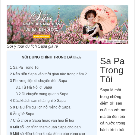
Gợi ý tour du lịch Sapa giá rẻ
NỘI DUNG CHÍNH TRONG BÀI
[
hide
]
Sa Pa
Trong
1
Sa Pa Trong Tôi
2
Nên đến Sapa vào thời gian nào trong năm ?
Tôi
3
Phương tiện di chuyển đến Sapa
3.1
Từ Hà Nội đi Sapa
Sapa là một
3.2
Di chuyển xung quanh Sapa
trong những
4
Các khách sạn nhà nghỉ ở Sapa
điểm tới sau
5
9 Địa điểm du lịch nổi tiếng ở Sapa
cuối so với nơi
6
Ăn gì ở Sapa
mà tôi đến trên
7
Chỗ chơi ở Sapa hoặc văn hóa lễ hội
cả nước trong
8
Một số lịch trình tham quan Sapa cho bạn
hành trình trải
9
Một số điều kiêng kị của đồng bào vùng cao