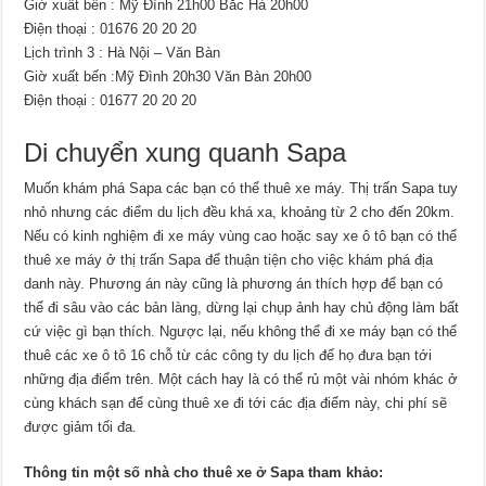
Giờ xuất bến : Mỹ Đình 21h00 Bắc Hà 20h00
Điện thoại : 01676 20 20 20
Lịch trình 3 : Hà Nội – Văn Bàn
Giờ xuất bến :Mỹ Đình 20h30 Văn Bàn 20h00
Điện thoại : 01677 20 20 20
Di chuyển xung quanh Sapa
Muốn khám phá Sapa các bạn có thể thuê xe máy. Thị trấn Sapa tuy
nhỏ nhưng các điểm du lịch đều khá xa, khoảng từ 2 cho đến 20km.
Nếu có kinh nghiệm đi xe máy vùng cao hoặc say xe ô tô bạn có thể
thuê xe máy ở thị trấn Sapa để thuận tiện cho việc khám phá địa
danh này. Phương án này cũng là phương án thích hợp để bạn có
thể đi sâu vào các bản làng, dừng lại chụp ảnh hay chủ động làm bất
cứ việc gì bạn thích. Ngược lại, nếu không thể đi xe máy bạn có thể
thuê các xe ô tô 16 chỗ từ các công ty du lịch để họ đưa bạn tới
những địa điểm trên. Một cách hay là có thể rủ một vài nhóm khác ở
cùng khách sạn để cùng thuê xe đi tới các địa điểm này, chi phí sẽ
được giảm tối đa.
Thông tin một số nhà cho thuê xe ở Sapa tham khảo: