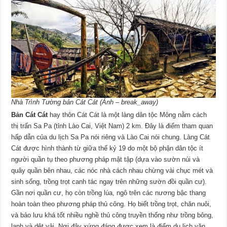
Nhà Trình Tường bản Cát Cát (Ảnh – break_away)
Bản Cát Cát
hay thôn Cát Cát là một làng dân tộc Mông nằm cách
thị trấn Sa Pa (tỉnh Lào Cai, Việt Nam) 2 km. Đây là điểm tham quan
hấp dẫn của du lịch Sa Pa nói riêng và Lào Cai nói chung. Làng Cát
Cát được hình thành từ giữa thế kỷ 19 do một bộ phận dân tộc ít
người quần tụ theo phương pháp mật tập (dựa vào sườn núi và
quây quần bên nhau, các nóc nhà cách nhau chừng vài chục mét và
sinh sống, trồng trọt canh tác ngay trên những sườn đồi quần cư).
Gần nơi quần cư, họ còn trồng lúa, ngô trên các nương bậc thang
hoàn toàn theo phương pháp thủ công. Họ biết trồng trọt, chăn nuôi,
và bảo lưu khá tốt nhiều nghề thủ công truyền thống như trồng bông,
lanh và dệt vải. Nơi đây xứng đáng được xem là điểm du lịch văn