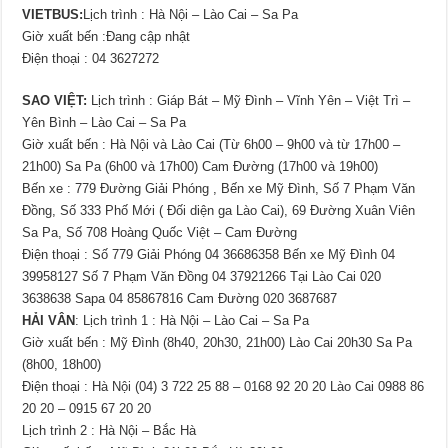
VIETBUS:
Lịch trình : Hà Nội – Lào Cai – Sa Pa
Giờ xuất bến :Đang cập nhật
Điện thoại : 04 3627272
SAO VIỆT:
Lịch trình : Giáp Bát – Mỹ Đình – Vĩnh Yên – Việt Trì –
Yên Bình – Lào Cai – Sa Pa
Giờ xuất bến : Hà Nội và Lào Cai (Từ 6h00 – 9h00 và từ 17h00 –
21h00) Sa Pa (6h00 và 17h00) Cam Đường (17h00 và 19h00)
Bến xe : 779 Đường Giải Phóng , Bến xe Mỹ Đình, Số 7 Phạm Văn
Đồng, Số 333 Phố Mới ( Đối diện ga Lào Cai), 69 Đường Xuân Viên
Sa Pa, Số 708 Hoàng Quốc Việt – Cam Đường
Điện thoại : Số 779 Giải Phóng 04 36686358 Bến xe Mỹ Đình 04
39958127 Số 7 Phạm Văn Đồng 04 37921266 Tại Lào Cai 020
3638638 Sapa 04 85867816 Cam Đường 020 3687687
HẢI VÂN
: Lịch trình 1 : Hà Nội – Lào Cai – Sa Pa
Giờ xuất bến : Mỹ Đình (8h40, 20h30, 21h00) Lào Cai 20h30 Sa Pa
(8h00, 18h00)
Điện thoại : Hà Nội (04) 3 722 25 88 – 0168 92 20 20 Lào Cai 0988 86
20 20 – 0915 67 20 20
Lịch trình 2 : Hà Nội – Bắc Hà