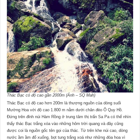
Thác Bạc có độ cao gần 2000m (Ảnh – SQ Mah)
Thác Bạc có độ cao hơn 200m là thượng nguồn của dòng suối
Mường Hoa với độ cao 1.800 m nằm dưới chân đèo Ô Quy Hồ.
Đứng trên đỉnh núi Hàm Rồng ở trung tâm thị trấn Sa Pa có thể nhìn
thấy thác Bạc trắng xóa vào những hôm trời quang và đây cũng
được coi là nguồn gốc tên gọi của thác. Từ trên khe núi cao, dòng
nước ầm ầm đổ xuống, bọt tung trắng xoá như những đóa hoa vì