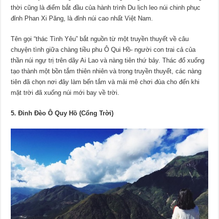
thời cũng là điểm bắt đầu của hành trình Du lịch leo núi chinh phục
đỉnh Phan Xi Păng, là đỉnh núi cao nhất Việt Nam.
Tên gọi “thác Tình Yêu” bắt nguồn từ một truyền thuyết về câu
chuyện tình giữa chàng tiều phu Ô Qui Hồ- người con trai cả của
thần núi ngự trị trên dãy Ai Lao và nàng tiên thứ bảy. Thác đổ xuống
tạo thành một bồn tắm thiên nhiên và trong truyền thuyết, các nàng
tiên đã chọn nơi đây làm bến tắm và mải mê chơi đùa cho đến khi
mặt trời đã xuống núi mới bay về trời.
5. Đỉnh Đèo Ô Quy Hồ (Cổng Trời)