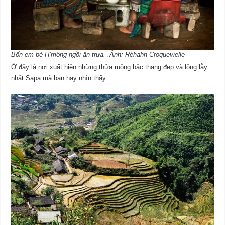
Bốn em bé H’mông ngồi ăn trưa. .Ảnh: Réhahn Croquevielle
Ở đây là nơi xuất hiện những thửa ruộng bậc thang đẹp và lộng lẫy
nhất Sapa mà bạn hay nhìn thấy.