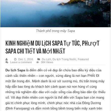
Thành phố trong mây Sapa
Kinh nghiệm du lịch Sapa tự túc, phượt
Sapa chi tiết và mới nhất
Dec 1, 2016
Du Lịch
,
Du lịch Trong Nước
,
Featured
Leave a comment
384 Views
Du lịch Sapa
là điểm đến có vẻ đẹp ẩn chứa bao điều kỳ diệu của
cảnh sắc thiên nhiên – con người, xứng đáng là nơi bạn PHẢI ĐI
một lần trong đời. Mệnh danh là xứ sở sương mù, thị trấn trong mây
hấp dẫn bao lòng du khách bởi cảnh quan núi non hùng vĩ cùng
những trải nghiệm độc đáo với cuộc sống của đồng bào dân tộc thiểu
số. Vẽ đẹp thiên nhiên con người là thế đến với Sapa bạn còn mang
giá trị chinh phục lòng mình, chinh phục nóc nhà của Đông Dương
(Đỉnh Fanxipang) và đắm mình bồng bềnh trong biển mây xanh trên